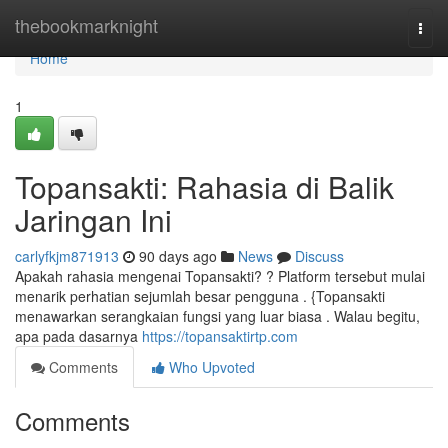
Home
thebookmarknight
Togg
navi
Home
1
Topansakti: Rahasia di Balik
Jaringan Ini
carlyfkjm871913
90 days ago
News
Discuss
Apakah rahasia mengenai Topansakti? ? Platform tersebut mulai
menarik perhatian sejumlah besar pengguna . {Topansakti
menawarkan serangkaian fungsi yang luar biasa . Walau begitu,
apa pada dasarnya
https://topansaktirtp.com
Comments
Who Upvoted
Comments