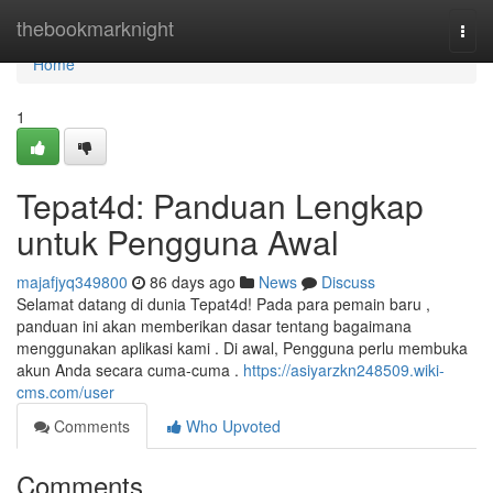
Home
thebookmarknight
Togg
navi
Home
1
Tepat4d: Panduan Lengkap
untuk Pengguna Awal
majafjyq349800
86 days ago
News
Discuss
Selamat datang di dunia Tepat4d! Pada para pemain baru ,
panduan ini akan memberikan dasar tentang bagaimana
menggunakan aplikasi kami . Di awal, Pengguna perlu membuka
akun Anda secara cuma-cuma .
https://asiyarzkn248509.wiki-
cms.com/user
Comments
Who Upvoted
Comments