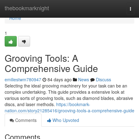
Home
thebookmarknight
Togg
navi
Home
1
Grooving Tools: A
Comprehensive Guide
emiliestwm780947
84 days ago
News
Discuss
Selecting the ideal grooving machinery for your task can be an
complex undertaking. This guide provides a extensive look at
various sorts of grooving tools, such as diamond blades, abrasive
discs, and laser methods.
https://bookmark-
nation.com/story21285416/grooving-tools-a-comprehensive-guide
Comments
Who Upvoted
Comments