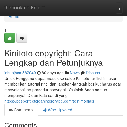
Home
thebookmarknight
Togg
navi
Home
1
Kinitoto copyright: Cara
Lengkap dan Petunjuknya
jakubjhcm582049
86 days ago
News
Discuss
Untuk Pengguna dapat masuk ke saldo Kinitoto, artikel ini akan
memberikan tutorial rinci dan langkah-langkah berikut harus agar
menyelesaikan prosedur copyright. Yakinlah Anda semua
mempunyai ID dan kata sandi yang
https://pcsperfectcleaningservice.com/testimonials
Comments
Who Upvoted
Comments