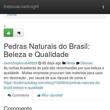
Home
thebookmarknight
Togg
navi
Home
1
Pedras Naturais do Brasil:
Beleza e Qualidade
caoimhepkmu648929
85 days ago
News
Discuss
As rochas brasileiras do país são reconhecidas por sua beleza e
qualidade . Muitas empresas procuram tais materiais para usos
em decoração , por causa de sua riqueza de cores e
https://bookmarksbay.com/story21528834/pedras-naturais-do-
brasil-beleza-e-qualidade
Comments
Who Upvoted
Comments