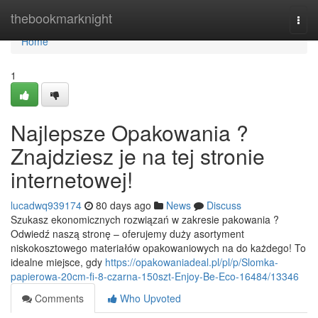
Home
thebookmarknight
Togg
navi
Home
1
Najlepsze Opakowania ?
Znajdziesz je na tej stronie
internetowej!
lucadwq939174
80 days ago
News
Discuss
Szukasz ekonomicznych rozwiązań w zakresie pakowania ?
Odwiedź naszą stronę – oferujemy duży asortyment
niskokosztowego materiałów opakowaniowych na do każdego! To
idealne miejsce, gdy
https://opakowaniadeal.pl/pl/p/Slomka-
papierowa-20cm-fi-8-czarna-150szt-Enjoy-Be-Eco-16484/13346
Comments
Who Upvoted