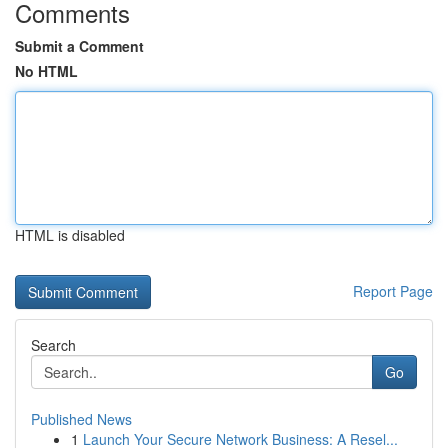
Comments
Submit a Comment
No HTML
HTML is disabled
Report Page
Search
Go
Published News
1
Launch Your Secure Network Business: A Resel...