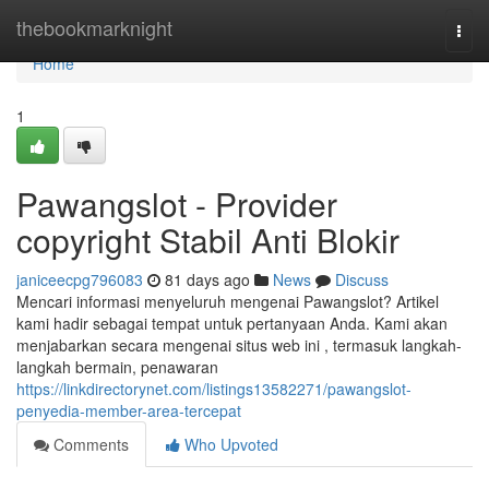
Home
thebookmarknight
Togg
navi
Home
1
Pawangslot - Provider
copyright Stabil Anti Blokir
janiceecpg796083
81 days ago
News
Discuss
Mencari informasi menyeluruh mengenai Pawangslot? Artikel
kami hadir sebagai tempat untuk pertanyaan Anda. Kami akan
menjabarkan secara mengenai situs web ini , termasuk langkah-
langkah bermain, penawaran
https://linkdirectorynet.com/listings13582271/pawangslot-
penyedia-member-area-tercepat
Comments
Who Upvoted