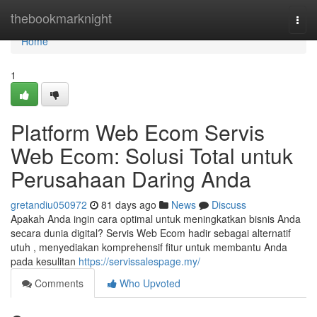
Home
thebookmarknight
Togg
navi
Home
1
Platform Web Ecom Servis
Web Ecom: Solusi Total untuk
Perusahaan Daring Anda
gretandiu050972
81 days ago
News
Discuss
Apakah Anda ingin cara optimal untuk meningkatkan bisnis Anda
secara dunia digital? Servis Web Ecom hadir sebagai alternatif
utuh , menyediakan komprehensif fitur untuk membantu Anda
pada kesulitan
https://servissalespage.my/
Comments
Who Upvoted