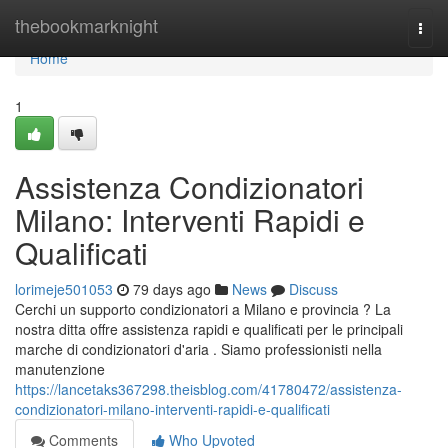
Home
thebookmarknight
Togg
navi
Home
1
Assistenza Condizionatori
Milano: Interventi Rapidi e
Qualificati
lorimeje501053
79 days ago
News
Discuss
Cerchi un supporto condizionatori a Milano e provincia ? La
nostra ditta offre assistenza rapidi e qualificati per le principali
marche di condizionatori d'aria . Siamo professionisti nella
manutenzione
https://lancetaks367298.theisblog.com/41780472/assistenza-
condizionatori-milano-interventi-rapidi-e-qualificati
Comments
Who Upvoted