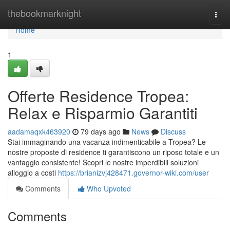
Home
thebookmarknight
Togg
navi
Home
1
Offerte Residence Tropea:
Relax e Risparmio Garantiti
aadamaqxk463920
79 days ago
News
Discuss
Stai immaginando una vacanza indimenticabile a Tropea? Le
nostre proposte di residence ti garantiscono un riposo totale e un
vantaggio consistente! Scopri le nostre imperdibili soluzioni
alloggio a costi
https://brianizvj428471.governor-wiki.com/user
Comments
Who Upvoted
Comments