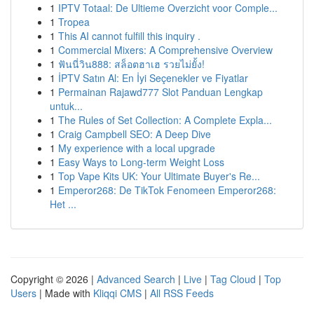
1
IPTV Totaal: De Ultieme Overzicht voor Comple...
1
Tropea
1
This AI cannot fulfill this inquiry .
1
Commercial Mixers: A Comprehensive Overview
1
ฟันนี่วิน888: สล็อตฮาเฮ รวยไม่ยั้ง!
1
İPTV Satın Al: En İyi Seçenekler ve Fiyatlar
1
Permainan Rajawd777 Slot Panduan Lengkap
untuk...
1
The Rules of Set Collection: A Complete Expla...
1
Craig Campbell SEO: A Deep Dive
1
My experience with a local upgrade
1
Easy Ways to Long-term Weight Loss
1
Top Vape Kits UK: Your Ultimate Buyer's Re...
1
Emperor268: De TikTok Fenomeen Emperor268:
Het ...
Copyright © 2026 |
Advanced Search
|
Live
|
Tag Cloud
|
Top
Users
| Made with
Kliqqi CMS
|
All RSS Feeds