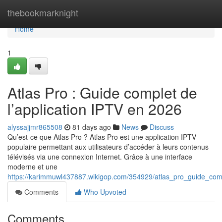
Home
thebookmarknight
Home
1
Atlas Pro : Guide complet de
l’application IPTV en 2026
alyssajjmr865508
81 days ago
News
Discuss
Qu’est-ce que Atlas Pro ? Atlas Pro est une application IPTV
populaire permettant aux utilisateurs d’accéder à leurs contenus
télévisés via une connexion Internet. Grâce à une interface
moderne et une
https://karimmuwl437887.wikigop.com/354929/atlas_pro_guide_com
Comments
Who Upvoted
Comments