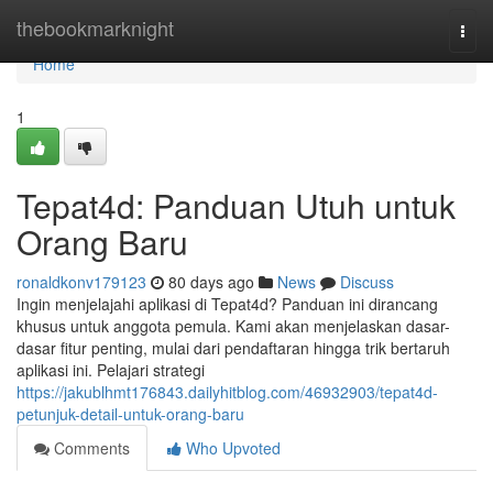
Home
thebookmarknight
Togg
navi
Home
1
Tepat4d: Panduan Utuh untuk
Orang Baru
ronaldkonv179123
80 days ago
News
Discuss
Ingin menjelajahi aplikasi di Tepat4d? Panduan ini dirancang
khusus untuk anggota pemula. Kami akan menjelaskan dasar-
dasar fitur penting, mulai dari pendaftaran hingga trik bertaruh
aplikasi ini. Pelajari strategi
https://jakublhmt176843.dailyhitblog.com/46932903/tepat4d-
petunjuk-detail-untuk-orang-baru
Comments
Who Upvoted