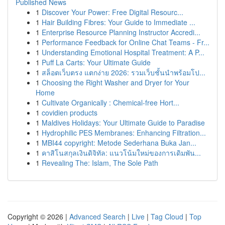
Published News
1
Discover Your Power: Free Digital Resourc...
1
Hair Building Fibres: Your Guide to Immediate ...
1
Enterprise Resource Planning Instructor Accredi...
1
Performance Feedback for Online Chat Teams - Fr...
1
Understanding Emotional Hospital Treatment: A P...
1
Puff La Carts: Your Ultimate Guide
1
สล็อตเว็บตรง แตกง่าย 2026: รวมเว็บชั้นนำพร้อมโป...
1
Choosing the Right Washer and Dryer for Your
Home
1
Cultivate Organically : Chemical-free Hort...
1
covidien products
1
Maldives Holidays: Your Ultimate Guide to Paradise
1
Hydrophilic PES Membranes: Enhancing Filtration...
1
MBI44 copyright: Metode Sederhana Buka Jan...
1
คาสิโนสกุลเงินดิจิทัล: แนวโน้มใหม่ของการเดิมพัน...
1
Revealing The: Islam, The Sole Path
Copyright © 2026 |
Advanced Search
|
Live
|
Tag Cloud
|
Top