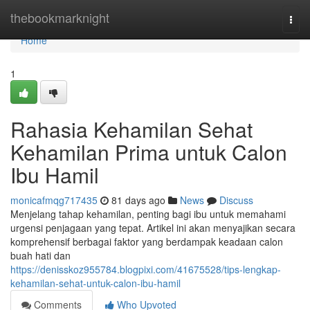
Home
thebookmarknight
Togg
navi
Home
1
Rahasia Kehamilan Sehat
Kehamilan Prima untuk Calon
Ibu Hamil
monicafmqg717435
81 days ago
News
Discuss
Menjelang tahap kehamilan, penting bagi ibu untuk memahami
urgensi penjagaan yang tepat. Artikel ini akan menyajikan secara
komprehensif berbagai faktor yang berdampak keadaan calon
buah hati dan
https://denisskoz955784.blogpixi.com/41675528/tips-lengkap-
kehamilan-sehat-untuk-calon-ibu-hamil
Comments
Who Upvoted