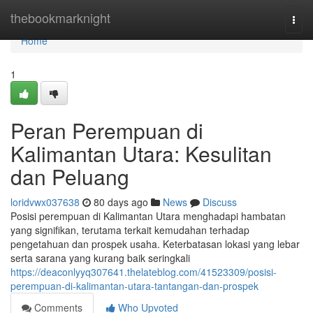
Home
thebookmarknight
Togg
navi
Home
1
Peran Perempuan di
Kalimantan Utara: Kesulitan
dan Peluang
loridvwx037638
80 days ago
News
Discuss
Posisi perempuan di Kalimantan Utara menghadapi hambatan
yang signifikan, terutama terkait kemudahan terhadap
pengetahuan dan prospek usaha. Keterbatasan lokasi yang lebar
serta sarana yang kurang baik seringkali
https://deaconlyyq307641.thelateblog.com/41523309/posisi-
perempuan-di-kalimantan-utara-tantangan-dan-prospek
Comments
Who Upvoted