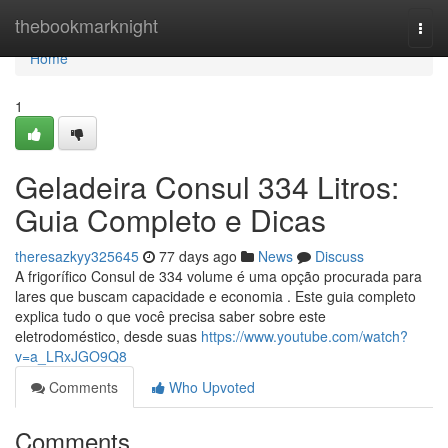
Home
thebookmarknight
Togg
navi
Home
1
Geladeira Consul 334 Litros:
Guia Completo e Dicas
theresazkyy325645
77 days ago
News
Discuss
A frigorífico Consul de 334 volume é uma opção procurada para
lares que buscam capacidade e economia . Este guia completo
explica tudo o que você precisa saber sobre este
eletrodoméstico, desde suas
https://www.youtube.com/watch?
v=a_LRxJGO9Q8
Comments
Who Upvoted
Comments