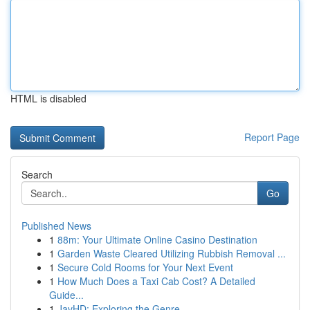
HTML is disabled
Report Page
Search
Go
Published News
1
88m: Your Ultimate Online Casino Destination
1
Garden Waste Cleared Utilizing Rubbish Removal ...
1
Secure Cold Rooms for Your Next Event
1
How Much Does a Taxi Cab Cost? A Detailed
Guide...
1
JavHD: Exploring the Genre