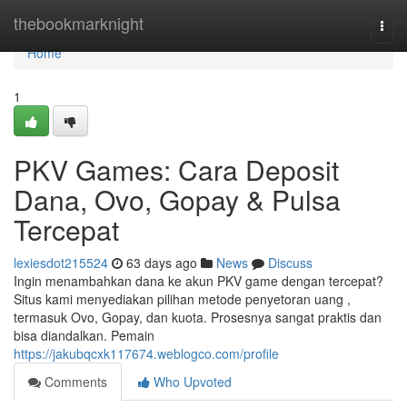
Home
thebookmarknight
Togg
navi
Home
1
PKV Games: Cara Deposit
Dana, Ovo, Gopay & Pulsa
Tercepat
lexiesdot215524
63 days ago
News
Discuss
Ingin menambahkan dana ke akun PKV game dengan tercepat?
Situs kami menyediakan pilihan metode penyetoran uang ,
termasuk Ovo, Gopay, dan kuota. Prosesnya sangat praktis dan
bisa diandalkan. Pemain
https://jakubqcxk117674.weblogco.com/profile
Comments
Who Upvoted