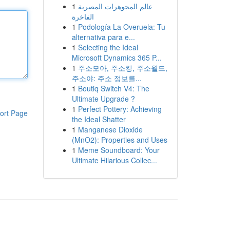
1
عالم المجوهرات المصرية
الفاخرة
1
Podología La Overuela: Tu
alternativa para e...
1
Selecting the Ideal
Microsoft Dynamics 365 P...
1
주소모아, 주소킹, 주소월드,
주소야: 주소 정보를...
1
Boutiq Switch V4: The
Ultimate Upgrade ?
1
Perfect Pottery: Achieving
ort Page
the Ideal Shatter
1
Manganese Dioxide
(MnO2): Properties and Uses
1
Meme Soundboard: Your
Ultimate Hilarious Collec...