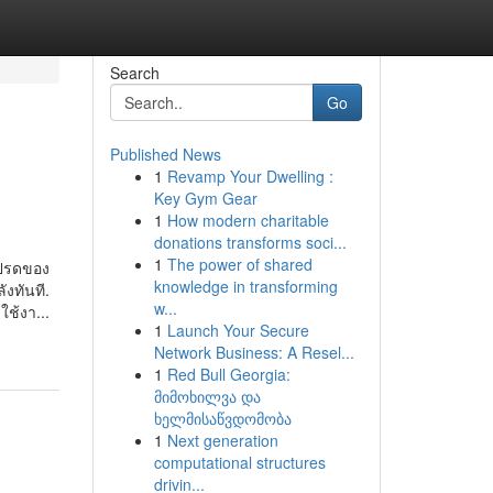
Search
Go
Published News
1
Revamp Your Dwelling :
Key Gym Gear
1
How modern charitable
donations transforms soci...
1
The power of shared
โปรดของ
knowledge in transforming
ังทันที.
w...
ช้งา...
1
Launch Your Secure
Network Business: A Resel...
1
Red Bull Georgia:
მიმოხილვა და
ხელმისაწვდომობა
1
Next generation
computational structures
drivin...