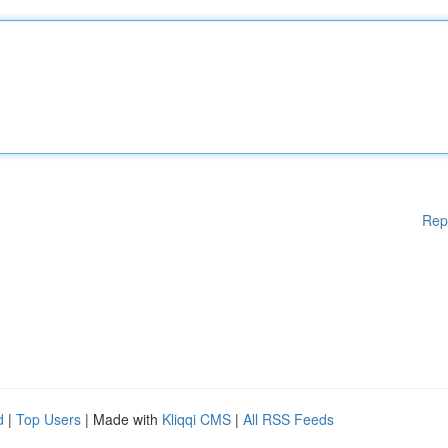
Rep
d
|
Top Users
| Made with
Kliqqi CMS
|
All RSS Feeds