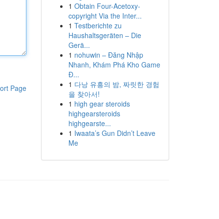
1
Obtain Four-Acetoxy-
copyright Via the Inter...
1
Testberichte zu
Haushaltsgeräten – Die
Gerä...
1
nohuwin – Đăng Nhập
Nhanh, Khám Phá Kho Game
Đ...
1
다낭 유흥의 밤, 짜릿한 경험
ort Page
을 찾아서!
1
high gear steroids
highgearsteroids
highgearste...
1
Iwaata’s Gun Didn’t Leave
Me