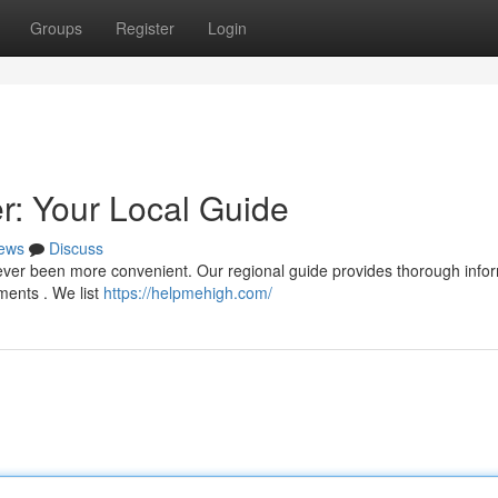
Groups
Register
Login
: Your Local Guide
ews
Discuss
ver been more convenient. Our regional guide provides thorough infor
ements . We list
https://helpmehigh.com/