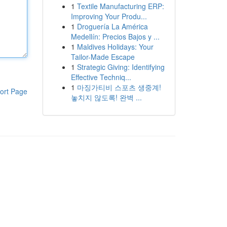
1
Textile Manufacturing ERP:
Improving Your Produ...
1
Droguería La América
Medellín: Precios Bajos y ...
1
Maldives Holidays: Your
Tailor-Made Escape
1
Strategic Giving: Identifying
Effective Techniq...
1
마징가티비 스포츠 생중계!
ort Page
놓치지 않도록! 완벽 ...