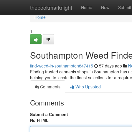
Home
thebookmarknight
Home
New
Submit
Home
1
Southampton Weed Finder
find-weed-in-southampton847415
57 days ago
N
Finding trusted cannabis shops in Southampton has ne
helping you to locate the finest selections for a requir
Comments
Who Upvoted
Comments
Submit a Comment
No HTML