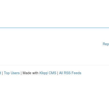
Rep
d
|
Top Users
| Made with
Kliqqi CMS
|
All RSS Feeds