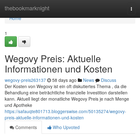
Home
thebookmarknight
Togg
navi
Home
1
Wegovy Preis: Aktuelle
Informationen und Kosten
wegovy-preis263137
58 days ago
News
Discuss
Der Kosten von Wegovy ist ein oft diskutiertes Thema , da die
Behandlung eine beträchtliche finanzielle Investition darstellen
kann. Aktuell liegt der monatliche Wegovy Preis je nach Menge
und Apotheke
https://safauqte801713.bloggerswise.com/50135274/wegovy-
preis-aktuelle-informationen-und-kosten
Comments
Who Upvoted