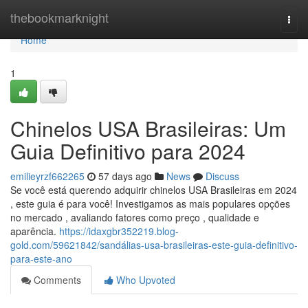
Home
thebookmarknight
Togg
navi
Home
1
Chinelos USA Brasileiras: Um
Guia Definitivo para 2024
emilieyrzf662265
57 days ago
News
Discuss
Se você está querendo adquirir chinelos USA Brasileiras em 2024
, este guia é para você! Investigamos as mais populares opções
no mercado , avaliando fatores como preço , qualidade e
aparência.
https://idaxgbr352219.blog-
gold.com/59621842/sandálias-usa-brasileiras-este-guia-definitivo-
para-este-ano
Comments
Who Upvoted