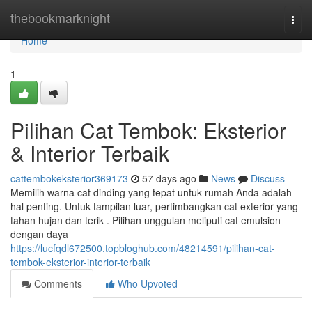
Home
thebookmarknight
Togg
navi
Home
1
Pilihan Cat Tembok: Eksterior
& Interior Terbaik
cattembokeksterior369173
57 days ago
News
Discuss
Memilih warna cat dinding yang tepat untuk rumah Anda adalah
hal penting. Untuk tampilan luar, pertimbangkan cat exterior yang
tahan hujan dan terik . Pilihan unggulan meliputi cat emulsion
dengan daya
https://lucfqdl672500.topbloghub.com/48214591/pilihan-cat-
tembok-eksterior-interior-terbaik
Comments
Who Upvoted