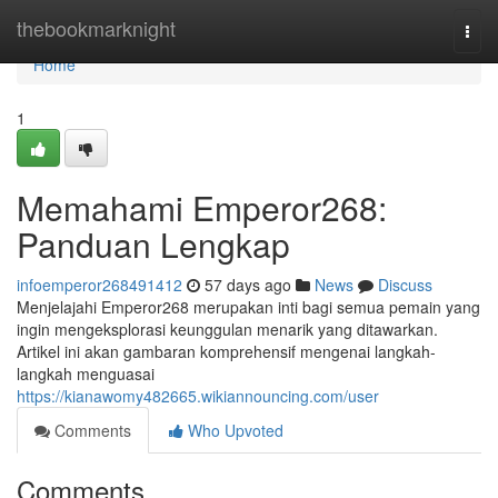
Home
thebookmarknight
Togg
navi
Home
1
Memahami Emperor268:
Panduan Lengkap
infoemperor268491412
57 days ago
News
Discuss
Menjelajahi Emperor268 merupakan inti bagi semua pemain yang
ingin mengeksplorasi keunggulan menarik yang ditawarkan.
Artikel ini akan gambaran komprehensif mengenai langkah-
langkah menguasai
https://kianawomy482665.wikiannouncing.com/user
Comments
Who Upvoted
Comments