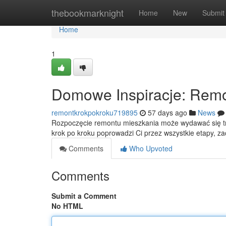
Home
thebookmarknight
Home
New
Submit
Home
1
Domowe Inspiracje: Remo
remontkrokpokroku719895
57 days ago
News
Rozpoczęcie remontu mieszkania może wydawać się tr
krok po kroku poprowadzi Ci przez wszystkie etapy, z
Comments
Who Upvoted
Comments
Submit a Comment
No HTML