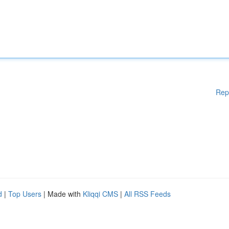
Rep
d
|
Top Users
| Made with
Kliqqi CMS
|
All RSS Feeds