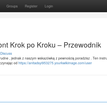
Groups
Register
Login
nt Krok po Kroku – Przewodnik
Discuss
udne , jednak z naszym wskazówką z pewnością poradzisz . Ten instr
aczynając od
https://anitadsyi953275.yourkwikimage.com/user