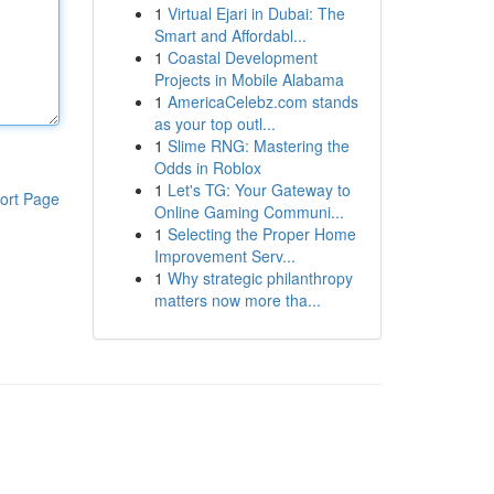
1
Virtual Ejari in Dubai: The
Smart and Affordabl...
1
Coastal Development
Projects in Mobile Alabama
1
AmericaCelebz.com stands
as your top outl...
1
Slime RNG: Mastering the
Odds in Roblox
1
Let's TG: Your Gateway to
ort Page
Online Gaming Communi...
1
Selecting the Proper Home
Improvement Serv...
1
Why strategic philanthropy
matters now more tha...