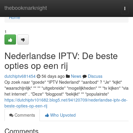
Home
thebookmarknight
Togg
navi
Home
1
Nederlandse IPTV: De beste
opties op een rij
dutchiptv681454
56 days ago
News
Discuss
Op zoek naar "goede" "IPTV Nederland" "aanbod" ? "Je" "kijkt"
"waarschijnlijk" "" "" "uitgebreide" "mogelijkheden" "" "tv kijken" "via
het internet" . "Deze" "blogpost" "bekijkt" "" "populairste"
https://dutchiptv101682.blog5.net/94120709/nederlandse-iptv-de-
beste-opties-op-een-rij
Comments
Who Upvoted
Comments