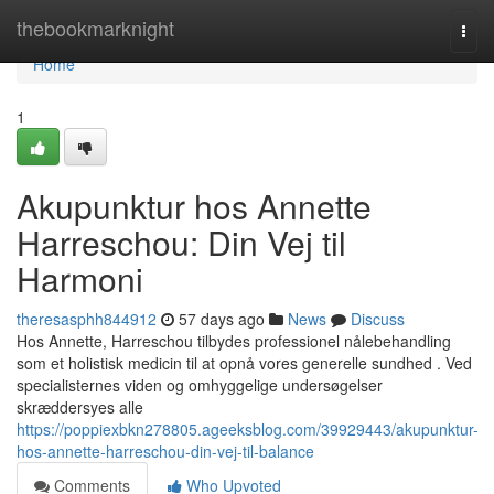
Home
thebookmarknight
Togg
navi
Home
1
Akupunktur hos Annette
Harreschou: Din Vej til
Harmoni
theresasphh844912
57 days ago
News
Discuss
Hos Annette, Harreschou tilbydes professionel nålebehandling
som et holistisk medicin til at opnå vores generelle sundhed . Ved
specialisternes viden og omhyggelige undersøgelser
skræddersyes alle
https://poppiexbkn278805.ageeksblog.com/39929443/akupunktur-
hos-annette-harreschou-din-vej-til-balance
Comments
Who Upvoted