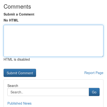
Comments
Submit a Comment
No HTML
HTML is disabled
Report Page
Search
Go
Published News