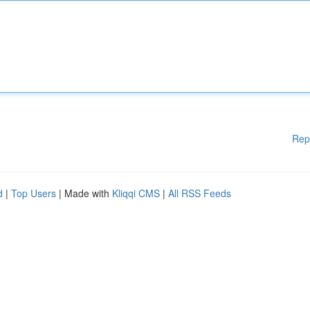
Rep
d
|
Top Users
| Made with
Kliqqi CMS
|
All RSS Feeds