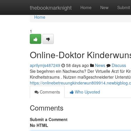
Home
thebookmarknight
Home
New
Submit
Home
1
Online-Doktor Kinderwun
aprilymjs487249
58 days ago
News
Discuss
Sie begehren ein Nachwuchs? Der Virtuelle Arzt für Ki
Kindheitstraums . Nutzen maßgeschneiderter Unterstü
https://onlinebetreuungkinderwun809914.newbigblog.c
Comments
Who Upvoted
Comments
Submit a Comment
No HTML