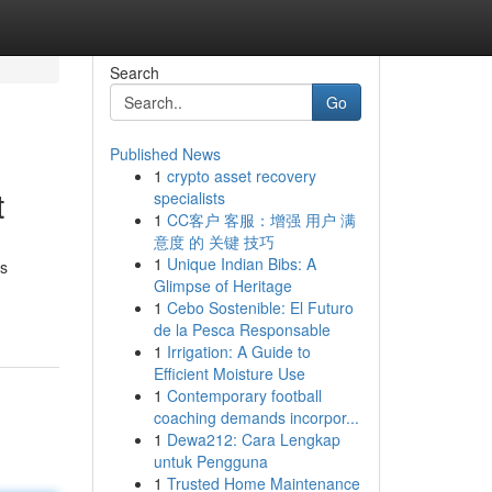
Search
Go
Published News
1
crypto asset recovery
t
specialists
1
CC客户 客服：增强 用户 满
意度 的 关键 技巧
1
Unique Indian Bibs: A
es
Glimpse of Heritage
1
Cebo Sostenible: El Futuro
de la Pesca Responsable
1
Irrigation: A Guide to
Efficient Moisture Use
1
Contemporary football
coaching demands incorpor...
1
Dewa212: Cara Lengkap
untuk Pengguna
1
Trusted Home Maintenance