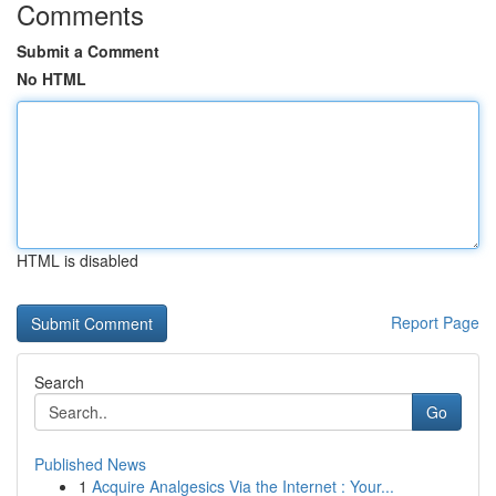
Comments
Submit a Comment
No HTML
HTML is disabled
Report Page
Search
Go
Published News
1
Acquire Analgesics Via the Internet : Your...