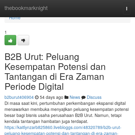
Home
thebookmarknight
Togg
navi
Home
1
B2B Urut: Peluang
Kesempatan Potensi dan
Tantangan di Era Zaman
Periode Digital
b2burut406904
54 days ago
News
Discuss
Di masa saat kini, pertumbuhan perkembangan ekspansi digital
menawarkan membuka menyajikan peluang kesempatan potensi
besar bagi bisnis usaha perusahaan B2B Urut. Namun, tetapi
kendala tantangan hambatan juga terdapat.
https://kaitlynzarb825860.livebloggs.com/48320789/b2b-urut-
peluang-kesempatan-potensi-dan-tantangan-di-era-zaman-