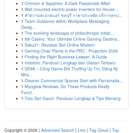
1
Crimson & Sapphire: A Dark Passionate Affair
1
Wall mounted electric power inverters for House...
1
ทำความสะอาดแอร์ ชลบุรี ราคาประหยัด บริการครบ...
1
Team Guidance within Workplace Messaging:
Desig...
1
The evolving landscape of philanthropic initiat...
1
88i Casino: Your Ultimate Online Gaming Destina...
1
Saku21: Revolusi Slot Online Modern
1
Gaming Chair Plants in the PRC : Projection 2026
1
Finding the Right Business Lawyer: A Guide
1
Indototo: Panduan Lengkap dan Ulasan Terbaru
1
DE88 – Cổng Game Đổi Thưởng Uy Tín, Đăng Ký
Nha...
1
Cleaner Commercial Spaces Start with Parramatta...
1
Myoglow Reviews: Do These Products Really
Funct...
1
Toto Slot Gacor: Panduan Lengkap & Tips Menang
Copyright © 2026 |
Advanced Search
|
Live
|
Tag Cloud
|
Top