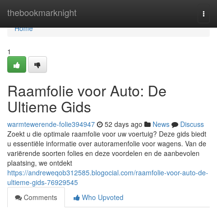
Home
thebookmarknight
Togg
navi
Home
1
Raamfolie voor Auto: De
Ultieme Gids
warmtewerende-folie394947
52 days ago
News
Discuss
Zoekt u die optimale raamfolie voor uw voertuig? Deze gids biedt
u essentiële informatie over autoramenfolie voor wagens. Van de
variërende soorten folies en deze voordelen en de aanbevolen
plaatsing, we ontdekt
https://andreweqob312585.blogocial.com/raamfolie-voor-auto-de-
ultieme-gids-76929545
Comments
Who Upvoted