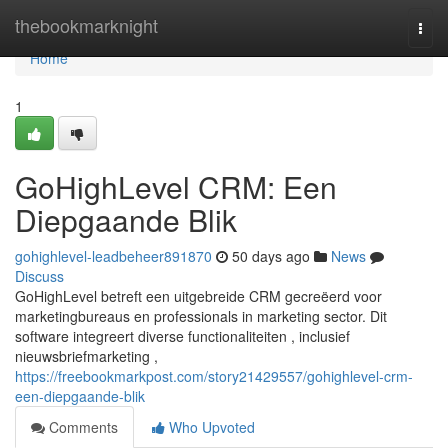
Home
thebookmarknight
Togg
navi
Home
1
GoHighLevel CRM: Een
Diepgaande Blik
gohighlevel-leadbeheer891870
50 days ago
News
Discuss
GoHighLevel betreft een uitgebreide CRM gecreëerd voor
marketingbureaus en professionals in marketing sector. Dit
software integreert diverse functionaliteiten , inclusief
nieuwsbriefmarketing ,
https://freebookmarkpost.com/story21429557/gohighlevel-crm-
een-diepgaande-blik
Comments
Who Upvoted