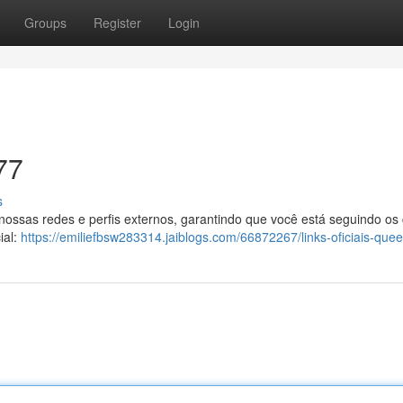
Groups
Register
Login
77
s
 nossas redes e perfis externos, garantindo que você está seguindo os
ial:
https://emiliefbsw283314.jaiblogs.com/66872267/links-oficiais-que