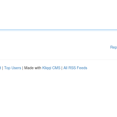
Rep
d
|
Top Users
| Made with
Kliqqi CMS
|
All RSS Feeds