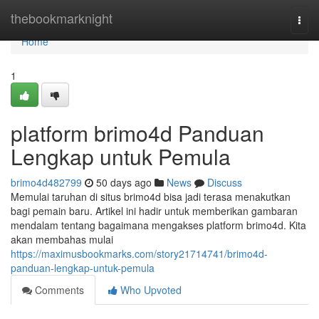
Home
thebookmarknight
Togg
navi
Home
1
platform brimo4d Panduan
Lengkap untuk Pemula
brimo4d482799
50 days ago
News
Discuss
Memulai taruhan di situs brimo4d bisa jadi terasa menakutkan
bagi pemain baru. Artikel ini hadir untuk memberikan gambaran
mendalam tentang bagaimana mengakses platform brimo4d. Kita
akan membahas mulai
https://maximusbookmarks.com/story21714741/brimo4d-
panduan-lengkap-untuk-pemula
Comments
Who Upvoted