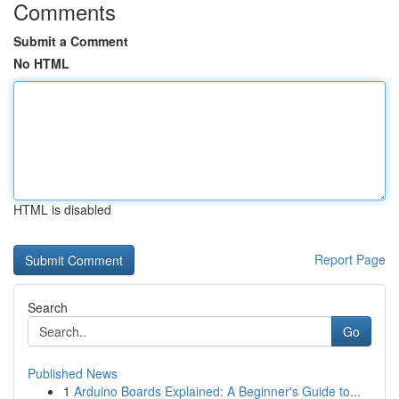
Comments
Submit a Comment
No HTML
HTML is disabled
Report Page
Search
Go
Published News
1
Arduino Boards Explained: A Beginner's Guide to...