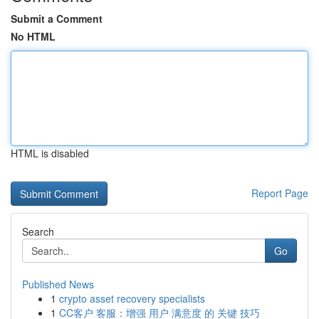
Submit a Comment
No HTML
HTML is disabled
Report Page
Search
Go
Published News
1
crypto asset recovery specialists
1
CC客户 客服：增强 用户 满意度 的 关键 技巧