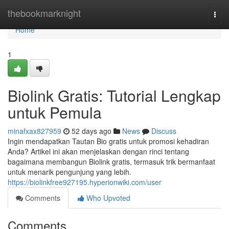
Home
thebookmarknight
Togg
navi
Home
1
Biolink Gratis: Tutorial Lengkap
untuk Pemula
minafxax827959
52 days ago
News
Discuss
Ingin mendapatkan Tautan Bio gratis untuk promosi kehadiran
Anda? Artikel ini akan menjelaskan dengan rinci tentang
bagaimana membangun Biolink gratis, termasuk trik bermanfaat
untuk menarik pengunjung yang lebih.
https://biolinkfree927195.hyperionwiki.com/user
Comments
Who Upvoted
Comments