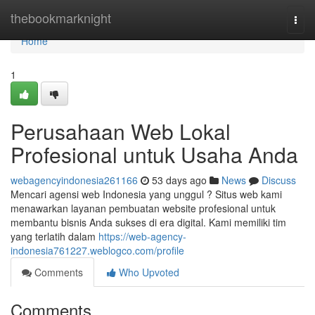
Home
thebookmarknight
Togg
navi
Home
1
Perusahaan Web Lokal
Profesional untuk Usaha Anda
webagencyindonesia261166
53 days ago
News
Discuss
Mencari agensi web Indonesia yang unggul ? Situs web kami
menawarkan layanan pembuatan website profesional untuk
membantu bisnis Anda sukses di era digital. Kami memiliki tim
yang terlatih dalam
https://web-agency-
indonesia761227.weblogco.com/profile
Comments
Who Upvoted
Comments