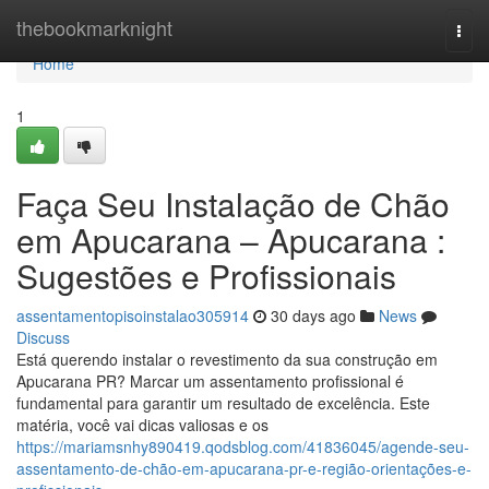
Home
thebookmarknight
Togg
navi
Home
1
Faça Seu Instalação de Chão
em Apucarana – Apucarana :
Sugestões e Profissionais
assentamentopisoinstalao305914
30 days ago
News
Discuss
Está querendo instalar o revestimento da sua construção em
Apucarana PR? Marcar um assentamento profissional é
fundamental para garantir um resultado de excelência. Este
matéria, você vai dicas valiosas e os
https://mariamsnhy890419.qodsblog.com/41836045/agende-seu-
assentamento-de-chão-em-apucarana-pr-e-região-orientações-e-