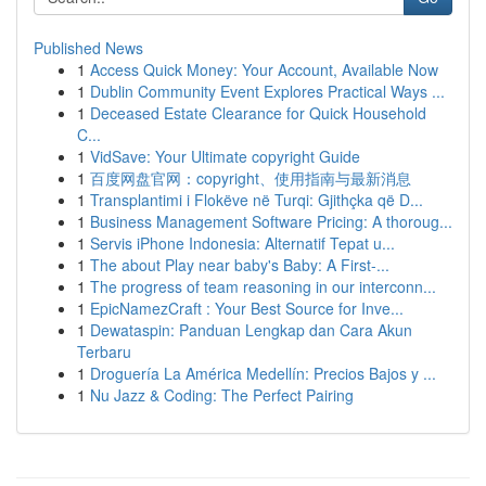
Published News
1
Access Quick Money: Your Account, Available Now
1
Dublin Community Event Explores Practical Ways ...
1
Deceased Estate Clearance for Quick Household
C...
1
VidSave: Your Ultimate copyright Guide
1
百度网盘官网：copyright、使用指南与最新消息
1
Transplantimi i Flokëve në Turqi: Gjithçka që D...
1
Business Management Software Pricing: A thoroug...
1
Servis iPhone Indonesia: Alternatif Tepat u...
1
The about Play near baby's Baby: A First-...
1
The progress of team reasoning in our interconn...
1
EpicNamezCraft : Your Best Source for Inve...
1
Dewataspin: Panduan Lengkap dan Cara Akun
Terbaru
1
Droguería La América Medellín: Precios Bajos y ...
1
Nu Jazz & Coding: The Perfect Pairing