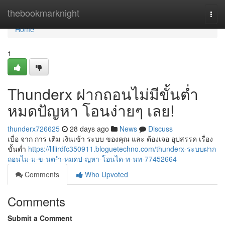
Home
thebookmarknight
Togg
navi
Home
1
Thunderx ฝากถอนไม่มีขั้นต่ำ
หมดปัญหา โอนง่ายๆ เลย!
thunderx726625
28 days ago
News
Discuss
เบื่อ จาก การ เติม เงินเข้า ระบบ ของคุณ และ ต้องเจอ อุปสรรค เรื่อง
ขั้นต่ำ
https://lillirdfc350911.bloguetechno.com/thunderx-ระบบฝาก
ถอนไม-ม-ข-นต-ำ-หมดป-ญหา-โอนได-ท-นท-77452664
Comments
Who Upvoted
Comments
Submit a Comment