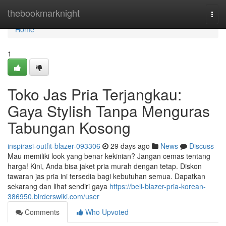
Home
thebookmarknight
Togg
navi
Home
1
Toko Jas Pria Terjangkau:
Gaya Stylish Tanpa Menguras
Tabungan Kosong
inspirasi-outfit-blazer-093306
29 days ago
News
Discuss
Mau memiliki look yang benar kekinian? Jangan cemas tentang
harga! Kini, Anda bisa jaket pria murah dengan tetap. Diskon
tawaran jas pria ini tersedia bagi kebutuhan semua. Dapatkan
sekarang dan lihat sendiri gaya
https://beli-blazer-pria-korean-
386950.birderswiki.com/user
Comments
Who Upvoted