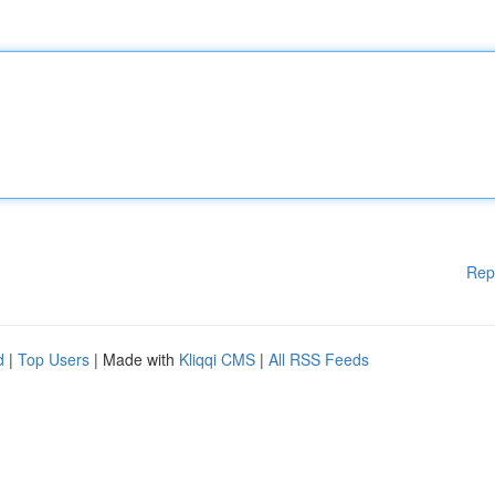
Rep
d
|
Top Users
| Made with
Kliqqi CMS
|
All RSS Feeds