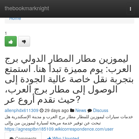
Home
thebookmarknight
Togg
navi
Home
1
ليموزين مطار المطار الدولي برج
العرب: يوم مميزة تبدأ هنا. استمتع
بتجربة نقل خاصة عالية الجودة إلى
الوصول إلى مطار برج العرب،
حيث نقدم أروع عر?
allenphdx611309
29 days ago
News
Discuss
خدمات سيارات ليموزين للمطار مطار برج العرب و مدينة الإسكندرية هل
تبحث عن توفير خدمة مريحة لسيارة ليموزين من وإلى
https://agnesptbn185109.wikicorrespondence.com/user
Comments
Who Upvoted